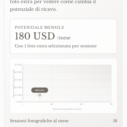
foto extra per vedere come cambia il
potenziale di ricavo.
POTENZIALE MENSILE
180 USD
/
mese
Con 1 foto extra selezionata per sessione
50 USD
Prezzo medio per foto extra
40 USD
30 USD
20 USD
180 USD
10 USD
1 USD
1
30
60
90
Sessioni fotografiche al mese
Sessioni fotografiche al mese
18