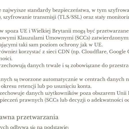
je najwyższe standardy bezpieczeństwa, w tym szyfrow
 szyfrowanie transmisji (TLS/SSL) oraz stały monitorin
w spoza UE i Wielkiej Brytanii mogą być przetwarzane
dowymi Klauzulami Umownymi (SCCs) zatwierdzonymi
ającymi taki sam poziom ochrony jak w UE.
ównież korzystać z sieci CDN (np. Cloudflare, Google 
ości.
rzechowują danych trwale i są zobowiązane do przestrz
anych są tworzone automatycznie w centrach danych na
kresu retencji lub po usunięciu konta.
rzechowuje danych użytkowników poza obszarem Unii E
ieczeń prawnych (SCCs lub decyzji o adekwatności o
rawna przetwarzania
nych odbywa się na podstawie: