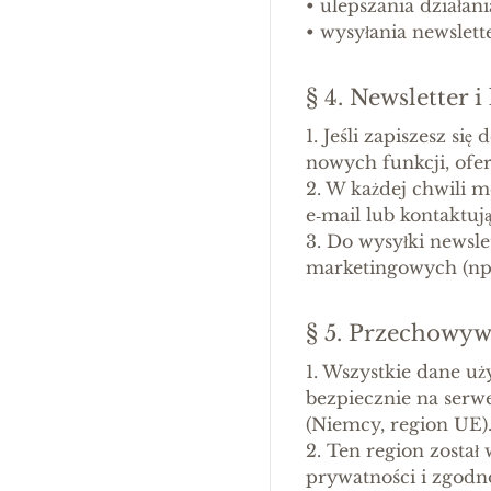
•
ulepszania działan
•
wysyłania newslett
§ 4. Newsletter
1. Jeśli zapiszesz s
nowych funkcji, ofe
2. W każdej chwili m
e‑mail lub kontaktu
3. Do wysyłki newsl
marketingowych (np.
§ 5. Przechowyw
1. Wszystkie dane u
bezpiecznie na ser
(Niemcy, region UE)
2. Ten region zosta
prywatności i zgod