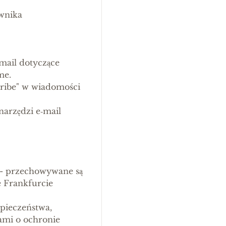
ownika
‑mail dotyczące
me.
scribe" w wiadomości
arzędzi e‑mail
 - przechowywane są
 Frankfurcie
pieczeństwa,
ami o ochronie