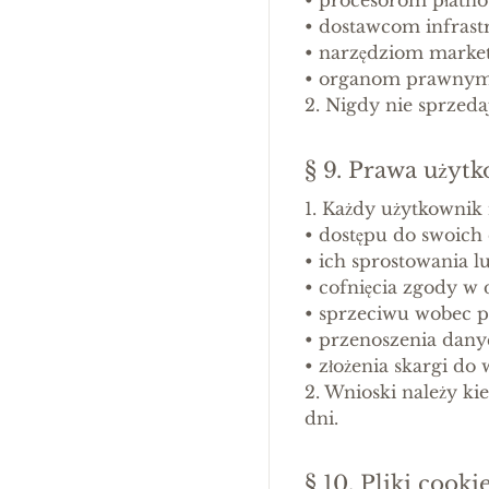
•
dostawcom infrastr
•
narzędziom market
•
organom prawnym i
2. Nigdy nie sprze
§ 9. Prawa użyt
1. Każdy użytkownik
•
dostępu do swoich
•
ich sprostowania l
•
cofnięcia zgody 
•
sprzeciwu wobec p
•
przenoszenia dany
•
złożenia skargi do
2. Wnioski należy 
dni.
§ 10. Pliki cooki