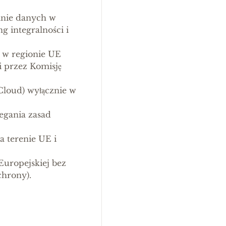
anie danych w
g integralności i
 w regionie UE
 przez Komisję
Cloud) wyłącznie w
egania zasad
 terenie UE i
uropejskiej bez
chrony).