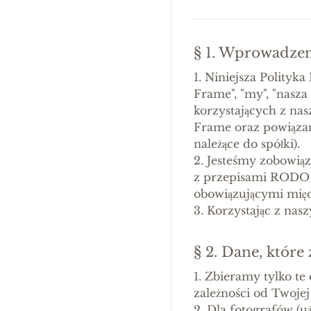
§ 1. Wprowadze
1. Niniejsza Polityk
Frame", "my", "nasz
korzystających z nas
Frame oraz powiąza
należące do spółki).
2. Jesteśmy zobowią
z przepisami RODO (
obowiązującymi mię
3. Korzystając z nas
§ 2. Dane, które
1. Zbieramy tylko te
zależności od Twojej 
2. Dla fotografów (