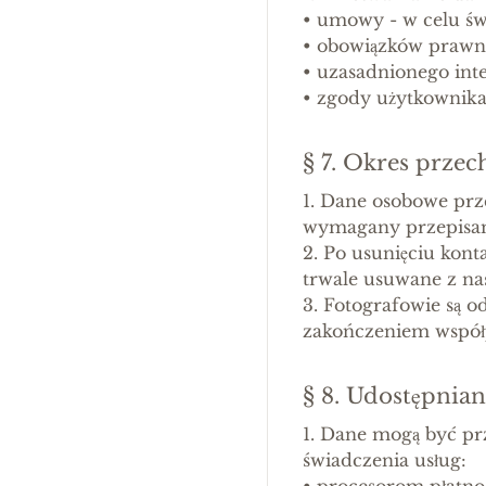
•
umowy - w celu św
•
obowiązków prawn
•
uzasadnionego inte
•
zgody użytkownika
§ 7. Okres prz
1. Dane osobowe prz
wymagany przepisa
2. Po usunięciu kont
trwale usuwane z na
3. Fotografowie są 
zakończeniem współp
§ 8. Udostępnia
1. Dane mogą być p
świadczenia usług:
•
procesorom płatnoś