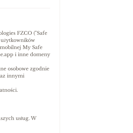
nologies FZCO ("Safe
e użytkowników
 mobilnej My Safe
e.app i inne domeny
ane osobowe zgodnie
raz innymi
atności.
aszych usług. W