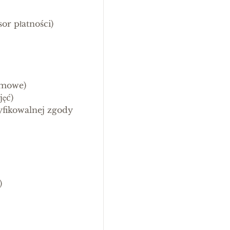
or płatności)
temowe)
jęć)
yfikowalnej zgody
)