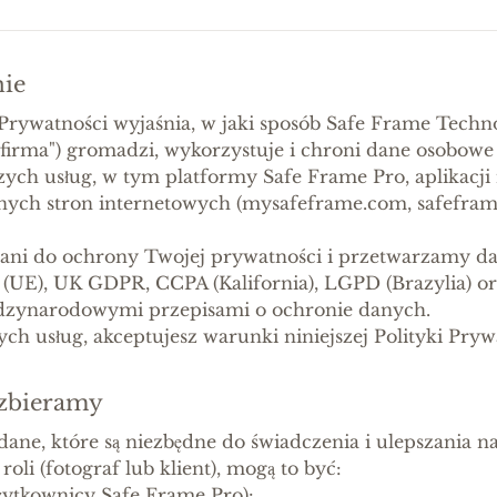
nie
a Prywatności wyjaśnia, w jaki sposób Safe Frame Tech
a firma") gromadzi, wykorzystuje i chroni dane osobow
zych usług, w tym platformy Safe Frame Pro, aplikacji
nych stron internetowych (mysafeframe.com, safefram
zani do ochrony Twojej prywatności i przetwarzamy d
UE), UK GDPR, CCPA (Kalifornia), LGPD (Brazylia) o
dzynarodowymi przepisami o ochronie danych.
zych usług, akceptujesz warunki niniejszej Polityki Pryw
 zbieramy
 dane, które są niezbędne do świadczenia i ulepszania n
roli (fotograf lub klient), mogą to być:
użytkownicy Safe Frame Pro):