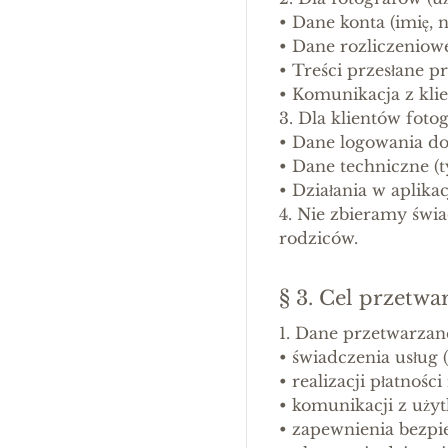
•
Dane konta (imię, n
•
Dane rozliczeniowe
•
Treści przesłane p
•
Komunikacja z kli
3. Dla klientów foto
•
Dane logowania do 
•
Dane techniczne (t
•
Działania w aplika
4. Nie zbieramy świa
rodziców.
§ 3. Cel przetw
1. Dane przetwarzane
•
świadczenia usług (
•
realizacji płatności
•
komunikacji z użyt
•
zapewnienia bezpi