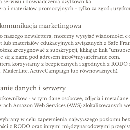
ia serwisu i doświadczenia użytkownika
era i materiałów promocyjnych - tylko za zgodą użytk
 i komunikacja marketingowa
ię do naszego newslettera, możemy wysyłać wiadomości e
rt lub materiałów edukacyjnych związanych z Safe Fra
ożesz zrezygnować z subskrypcji, klikając link "unsub
jąc się z nami pod adresem info@mysafeframe.com.
ettera korzystamy z bezpiecznych i zgodnych z RODO n
 MailerLite, ActiveCampaign lub równoważnych).
anie danych i serwery
żytkowników - w tym dane osobowe, zdjęcia i metadane
werach Amazon Web Services (AWS) zlokalizowanych we
.
ł wybrany w celu zapewnienia najwyższego poziomu bez
ności z RODO oraz innymi międzynarodowymi przepis