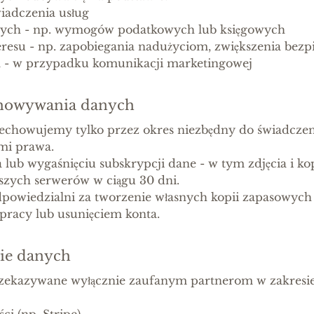
iadczenia usług
ych - np. wymogów podatkowych lub księgowych
resu - np. zapobiegania nadużyciom, zwiększenia bezp
 - w przypadku komunikacji marketingowej
echowywania danych
echowujemy tylko przez okres niezbędny do świadczen
mi prawa.
a lub wygaśnięciu subskrypcji dane - w tym zdjęcia i ko
szych serwerów w ciągu 30 dni.
odpowiedzialni za tworzenie własnych kopii zapasowych
racy lub usunięciem konta.
nie danych
rzekazywane wyłącznie zaufanym partnerom w zakresi
ci (np. Stripe)