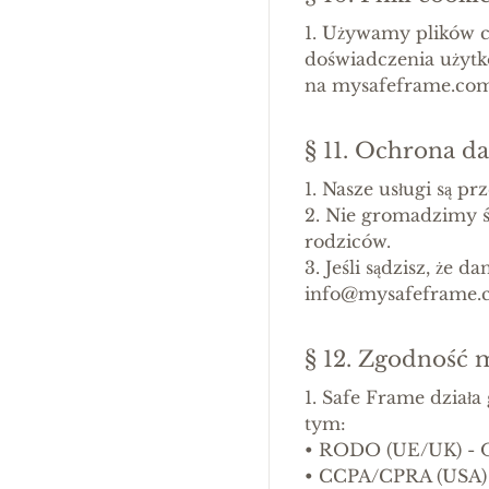
1. Używamy plików c
doświadczenia użytko
na mysafeframe.com
§ 11. Ochrona d
1. Nasze usługi są pr
2. Nie gromadzimy ś
rodziców.
3. Jeśli sądzisz, że 
info@mysafeframe.
§ 12. Zgodność
1. Safe Frame działa
tym:
•
RODO (UE/UK) - O
•
CCPA/CPRA (USA) -