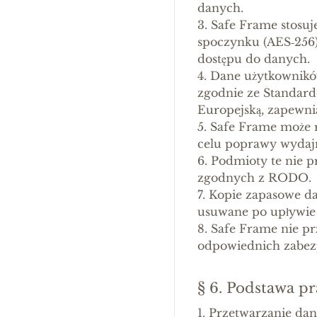
danych.
3. Safe Frame stosu
spoczynku (AES‑256),
dostępu do danych.
4. Dane użytkownikó
zgodnie ze Standar
Europejską, zapewni
5. Safe Frame może r
celu poprawy wydajn
6. Podmioty te nie p
zgodnych z RODO.
7. Kopie zapasowe d
usuwane po upływie o
8. Safe Frame nie p
odpowiednich zabezp
§ 6. Podstawa p
1. Przetwarzanie da