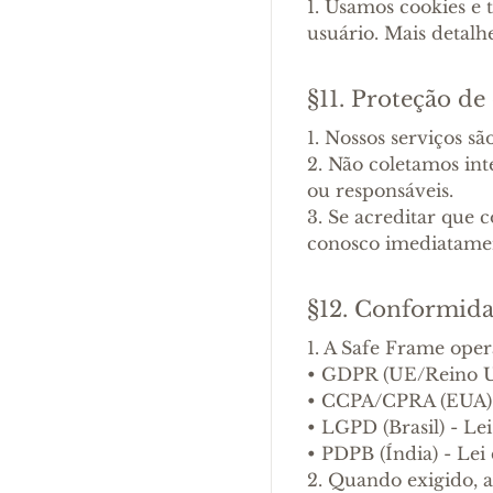
1. Usamos cookies e 
usuário. Mais detalh
§11. Proteção d
1. Nossos serviços sã
2. Não coletamos in
ou responsáveis.
3. Se acreditar que
conosco imediatame
§12. Conformida
1. A Safe Frame oper
•
GDPR (UE/Reino Un
•
CCPA/CPRA (EUA) -
•
LGPD (Brasil) - Le
•
PDPB (Índia) - Lei
2. Quando exigido, 