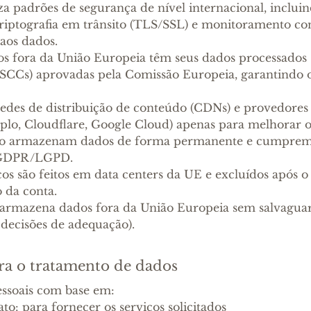
iza padrões de segurança de nível internacional, inclui
criptografia em trânsito (TLS/SSL) e monitoramento co
 aos dados.
dos fora da União Europeia têm seus dados processados 
(SCCs) aprovadas pela Comissão Europeia, garantindo 
redes de distribuição de conteúdo (CDNs) e provedores
mplo, Cloudflare, Google Cloud) apenas para melhorar
 não armazenam dados de forma permanente e cumpre
 GDPR/LGPD.
os são feitos em data centers da UE e excluídos após o
 da conta.
 armazena dados fora da União Europeia sem salvaguar
decisões de adequação).
ara o tratamento de dados
essoais com base em:
o: para fornecer os serviços solicitados