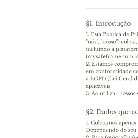
§1. Introdução
1. Esta Política de 
"nós", "nosso") colet
incluindo a platafor
(mysafeframe.com, s
2. Estamos comprome
em conformidade co
a LGPD (Lei Geral de
aplicáveis.
3. Ao utilizar nosso
§2. Dados que c
1. Coletamos apenas 
Dependendo do seu pe
2. Para fotógrafos (