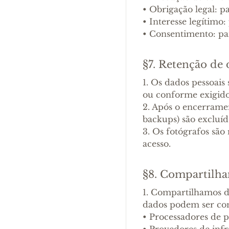
•
Obrigação legal: pa
•
Interesse legítimo:
•
Consentimento: pa
§7. Retenção de
1. Os dados pessoais
ou conforme exigido 
2. Após o encerramen
backups) são excluí
3. Os fotógrafos sã
acesso.
§8. Compartilh
1. Compartilhamos da
dados podem ser co
•
Processadores de p
•
Provedores de infr