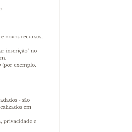
o.
re novos recursos,
r inscrição" no
om.
 (por exemplo,
tadados - são
calizados em
a, privacidade e