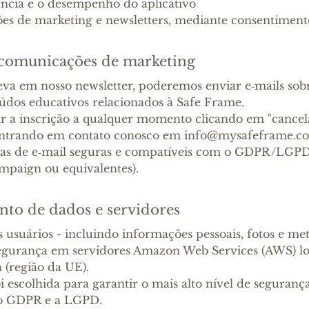
ncia e o desempenho do aplicativo
es de marketing e newsletters, mediante consentiment
e comunicações de marketing
reva em nosso newsletter, poderemos enviar e‑mails sob
dos educativos relacionados à Safe Frame.
r a inscrição a qualquer momento clicando em "cancela
 entrando em contato conosco em info@mysafeframe.c
mas de e‑mail seguras e compatíveis com o GDPR/LGPD
mpaign ou equivalentes).
to de dados e servidores
s usuários - incluindo informações pessoais, fotos e me
gurança em servidores Amazon Web Services (AWS) lo
 (região da UE).
oi escolhida para garantir o mais alto nível de seguranç
o GDPR e a LGPD.