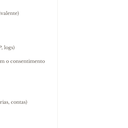
valente)
, logs)
sem o consentimento
ias, contas)