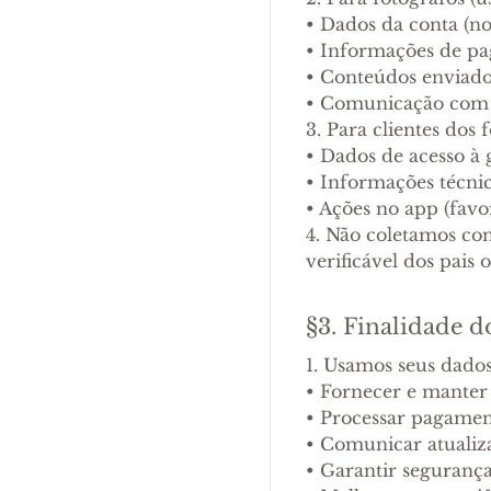
•
Dados da conta (no
•
Informações de pag
•
Conteúdos enviados
•
Comunicação com c
3. Para clientes dos
•
Dados de acesso à g
•
Informações técnica
•
Ações no app (favor
4. Não coletamos co
verificável dos pais 
§3. Finalidade 
1. Usamos seus dados
•
Fornecer e manter 
•
Processar pagament
•
Comunicar atualiza
•
Garantir segurança