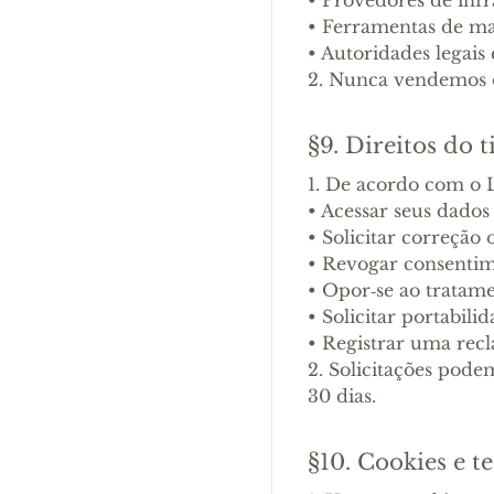
•
Ferramentas de mar
•
Autoridades legais 
2. Nunca vendemos o
§9. Direitos do t
1. De acordo com o L
•
Acessar seus dados 
•
Solicitar correção 
•
Revogar consenti
•
Opor‑se ao tratam
•
Solicitar portabili
•
Registrar uma rec
2. Solicitações pod
30 dias.
§10. Cookies e t