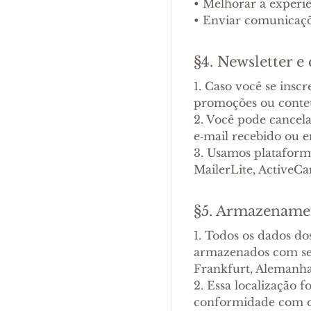
•
Melhorar a experiê
•
Enviar comunicaçõ
§4. Newsletter 
1. Caso você se insc
promoções ou conteú
2. Você pode cancela
e‑mail recebido ou
3. Usamos platafor
MailerLite, ActiveCa
§5. Armazenamen
1. Todos os dados do
armazenados com se
Frankfurt, Alemanha
2. Essa localização f
conformidade com 