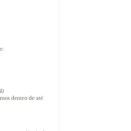
e:
l)
mos dentro de até