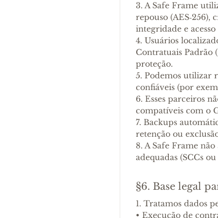
3. A Safe Frame util
repouso (AES‑256), 
integridade e acesso
4. Usuários localiza
Contratuais Padrão 
proteção.
5. Podemos utilizar 
confiáveis (por exe
6. Esses parceiros
compatíveis com o
7. Backups automátic
retenção ou exclusão
8. A Safe Frame não
adequadas (SCCs ou 
§6. Base legal p
1. Tratamos dados p
•
Execução de contrat