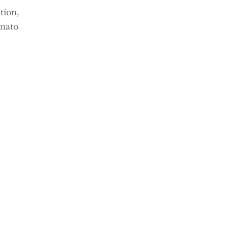
tion,
inato