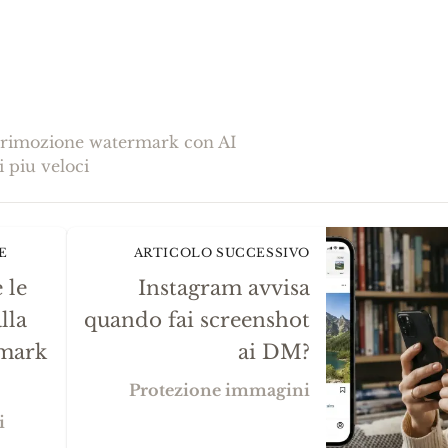
la rimozione watermark con AI
i piu veloci
E
ARTICOLO SUCCESSIVO
 le
Instagram avvisa
lla
quando fai screenshot
rmark
ai DM?
Protezione immagini
i