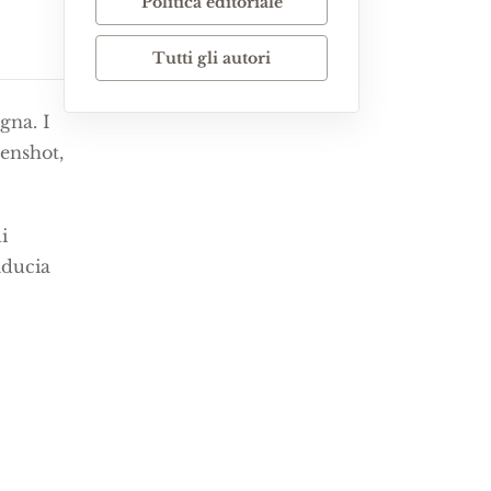
Politica editoriale
Tutti gli autori
gna. I
eenshot,
i
iducia