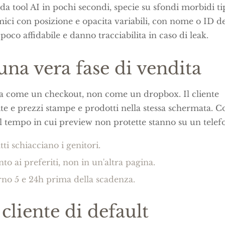
da tool AI in pochi secondi, specie su sfondi morbidi ti
ci con posizione e opacita variabili, con nome o ID de
co affidabile e danno tracciabilita in caso di leak.
una vera fase di vendita
ata come un checkout, non come un dropbox. Il cliente
ite e prezzi stampe e prodotti nella stessa schermata. Co
e il tempo in cui preview non protette stanno su un telef
ti schiacciano i genitori.
o ai preferiti, non in un'altra pagina.
rno 5 e 24h prima della scadenza.
 cliente di default