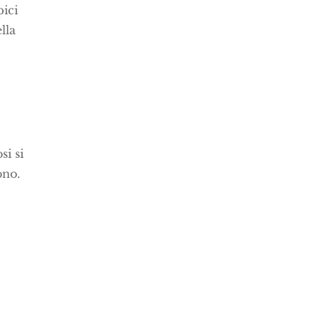
pici
lla
si si
ono.