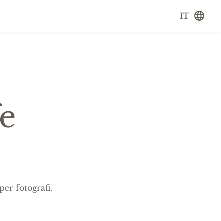
IT
fe
er fotografi.