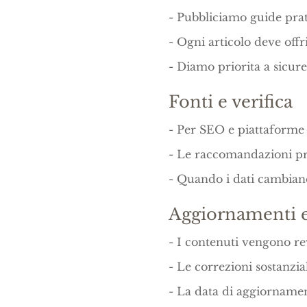
-
Pubbliciamo guide prati
-
Ogni articolo deve offr
-
Diamo priorita a sicure
Fonti e verifica
-
Per SEO e piattaforme 
-
Le raccomandazioni prod
-
Quando i dati cambiano,
Aggiornamenti e
-
I contenuti vengono re
-
Le correzioni sostanzi
-
La data di aggiornamen