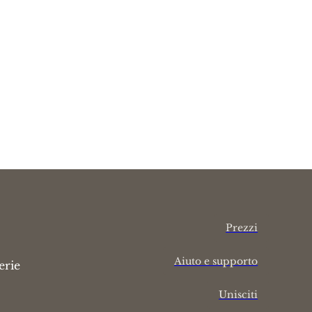
Prezzi
Aiuto e supporto
erie
Unisciti