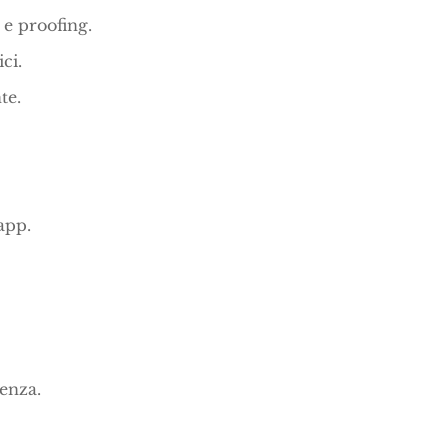
 e proofing.
ci.
te.
app.
enza.